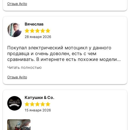
Отзыв Avito
Вячеслав
28 января 2026
Покупал электрический мотоцикл у данного
продавца и очень доволен, есть с чем
сравнивать. В интернете есть похожие модели
из Китая но данный продавец подошёл
Читать полностью
ответственно и доработал некоторые нюансы по
электрике и аккумулятору. Всем рекомендую, не
Отзыв Avito
пожалеете !
Катушки & Co.
15 января 2026