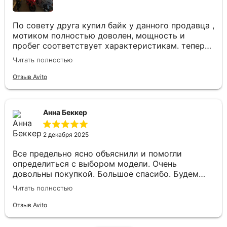
По совету друга купил байк у данного продавца ,
мотиком полностью доволен, мощность и
пробег соответствует характеристикам. теперь
будем гонять вместе, невероятные ощущения
Читать полностью
когда быстро набирает скорость но при этом
тихо. Магазин всем советую, лучший в городе.
Отзыв Avito
Анна Беккер
2 декабря 2025
Все предельно ясно объяснили и помогли
определиться с выбором модели. Очень
довольны покупкой. Большое спасибо. Будем
советовать только вас.
Читать полностью
Отзыв Avito