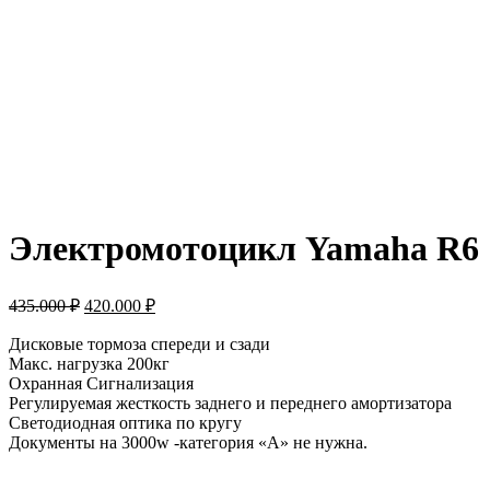
Электромотоцикл Yamaha R6
Первоначальная
Текущая
435.000
₽
420.000
₽
цена
цена:
составляла
Дисковые тормоза спереди и сзади
420.000 ₽.
Макс. нагрузка 200кг
435.000 ₽.
Охранная Сигнализация
Регулируемая жесткость заднего и переднего амортизатора
Светодиодная оптика по кругу
Документы на 3000w -категория «А» не нужна.