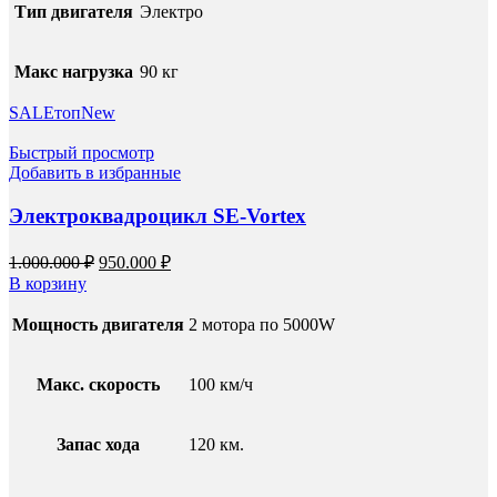
Тип двигателя
Электро
Макс нагрузка
90 кг
SALE
топ
New
Быстрый просмотр
Добавить в избранные
Электроквадроцикл SE-Vortex
Первоначальная
Текущая
1.000.000
₽
950.000
₽
цена
цена:
В корзину
составляла
950.000 ₽.
1.000.000 ₽.
Мощность двигателя
2 мотора по 5000W
Макс. скорость
100 км/ч
Запас хода
120 км.