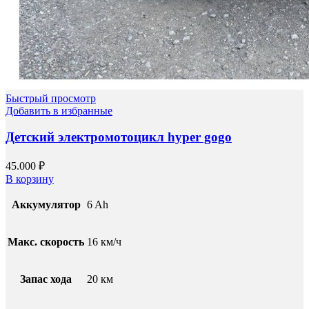
Быстрый просмотр
Добавить в избранные
Детский электромотоцикл hyper gogo
45.000
₽
В корзину
Аккумулятор
6 Ah
Макс. скорость
16 км/ч
Запас хода
20 км