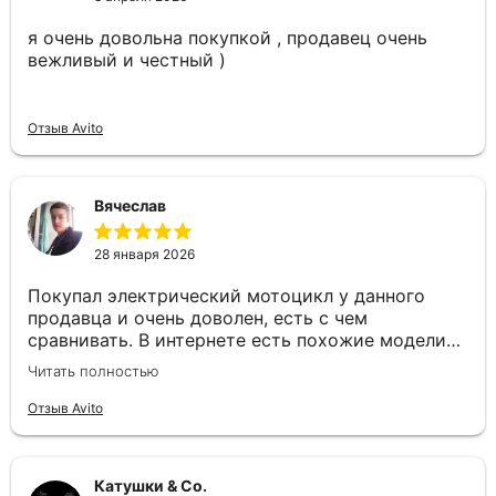
я очень довольна покупкой , продавец очень
вежливый и честный )
Отзыв Avito
Вячеслав
28 января 2026
Покупал электрический мотоцикл у данного
продавца и очень доволен, есть с чем
сравнивать. В интернете есть похожие модели
из Китая но данный продавец подошёл
Читать полностью
ответственно и доработал некоторые нюансы по
электрике и аккумулятору. Всем рекомендую, не
Отзыв Avito
пожалеете !
Катушки & Co.