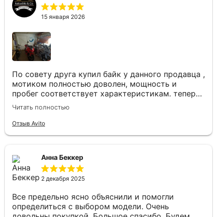
15 января 2026
По совету друга купил байк у данного продавца ,
мотиком полностью доволен, мощность и
пробег соответствует характеристикам. теперь
будем гонять вместе, невероятные ощущения
Читать полностью
когда быстро набирает скорость но при этом
тихо. Магазин всем советую, лучший в городе.
Отзыв Avito
Анна Беккер
2 декабря 2025
Все предельно ясно объяснили и помогли
определиться с выбором модели. Очень
довольны покупкой. Большое спасибо. Будем